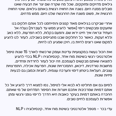
גילאים מדויקים ומזוקקים, שכל מה שקרה שם יצר את הבעיה שאנו
סובלים ממנה היום. נשנה את החוויה רגשית באותם גילאים. שינוי החוויה
הרגשית אז, פשוט משנה את ההרגשה שלנו היום. ממש מדהים.
אחרי שביקרנו בגילאים מאוד קטנים והתייחסנו לכל אותם חלקים בנו
שזועקים ומבקשים ריפוי (אפשר להגיע ממש עד לעוברות) נעלה אל
העתיד ונראה איך חיינו יראו שם. והפעם בקלות, ללא הפרעות, ללא כאב
וללא זעקות, כאשר כל החלקים שבנו מתגייסים בשבילנו, לעזור לנו להגיע
למקום שאנו רוצים להיות בו, היכן שמגיע לנו להיות.
ואת הכול נעשה במקצועיות עדינות ועומק שרכשתי לאורך 15 שנות טיפול
אלטרנטיבי רגשי בשיטות מוח אחד, קינסיולוגיה ו NLP בכדי להגיע
לתוצאה שאתם מבקשים לעצמכם. וזה יכול לעזור לחרדות ופחדים,
מחשבות טורדניות, דיכאון, התמכרויות שונות, הפרעות אכילה, התפרצויות
עצבים, העלאת ביטחון דימוי והערכה עצמית, לזוגיות וכמובן גם לבעיות
פיזיות שונות.
לסיום גם אם תחליטו לא לבוא אלי לטיפול, נסו למצוא דרך להגיע אל כל
אותם דמויות שמרכיבות אתכם ויוצרות את הסיפור המדהים של מי שאתם.
ההכרה באותם דמויות בעיקר כאובות היא הדרך לריפוי גופני ורגשי ומתן
אפשרות לעצמכם לחיים טובים.
עדי בכר - מטפל אלטרנטיבי בשיטת מוח אחד, קינסיולוגיה ו NLP