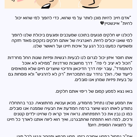
"אדם חייב להיות מוכן לוותר על מי שהוא, כדי להפוך למי שהוא יכול
להיות" איינשטיין💖
לכולנו יש חלקים פגועים בתוכנו שמעכבים ופוגעים ביכולת שלנו להפוך
למי שאנו יכולים להיות. האנרגיה של אותם חלקים נזקקים מאוד חזקה
ומשפיעה כמעט בכל רגע על איכות חיינו ועל האושר שלנו.
אותו חוסר איזון יכול לגרום לנו לבעיות רגשיות ופיזיות שונות החל מחרדות
"הכול לא יציב לי פה" דרך מחשבות טורדניות "ממילא לא אוכל
להתמודד", עובר יפה דרך הדיכאון והדיכוי שיוצרים חיים שלא מתאימים
לייעוד שלי, הולך נהדר עם התמכרויות "רק לא להרגיש" ולא פוסחות גם
על בעיות פיזיות שמהן אנו סובלים.
בואו נצא למסע קסום של ריפוי אותם חלקים.
את המסע שלנו נתחיל מהמודע, מכאן ועכשיו. מהתוצאה. כבר בהתחלה
נתוודע לאותו רגש שיוצר ברמה המודעת את הבעיה שממנה אנו סובלים.
כמו כן נבין את כל התפתחותו. נראה איך קראו לו שהיינו ילדים קטנים
ורכים, למה הוא התפתח שהתבגרנו, ואיך הוא ליווה אותנו לאורך כל חיינו
עד לתוצאה הסופית. היום!
אח"כ נתחיל במסע אחורה בזמן, מסע מרפא ומטהר ונגיע לכל מיני