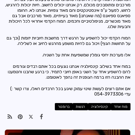
מורכבים ומתוסבכים מכולם. רק אנחנו יכולים לחשוב. חיות יכולות להרגיש,
לחוש, לפעול ע"פ אינסטינקטים והם מאוד צפויות. אנחנו לא. ההומו
ספיאנס ספיאנס (מה שאנחנו) מאוד בעייתיים, מאוד מורכבים אבל גם
מאוד מוכשרים, מניפולטיביים וחכמים. המוח הקדמי אחראי לכל היכולות
והבעיות שלנו.
המוח הקדמי יכול להשפיע על הרגש דרך מחשבות חיוביות יזומות (וכך גם
על תחושות הגוף) ויכול גם להיות מושפע מהרגש לחיוב או לשלילה.
אלו מערכות יחסי גומלין שמשפיעות אחת על השניה.
במוח אחד בשילוב קינסיולגיה אנחנו נוגעים בכל אותם רבדים וגורמים
להם להשפיע אחד על השני באופן חיובי לתמיד. כי ברגע שהבנו והטמענו
את ההבנה הזו ברמה הגופנית זה נהפך לאוטומט.
אם אתם רוצים לעשות שינוי עמוק שיגע בכל הרבדים האלו, צרו קשר :)
עדי 054-3973306
מוח אחד
קינסיולוגיה
רגשות
ברומטר