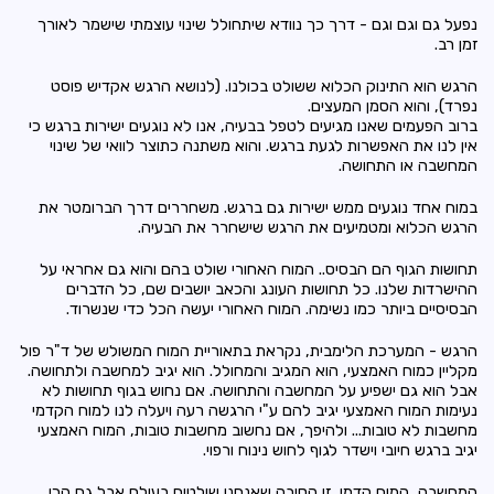
נפעל גם וגם וגם - דרך כך נוודא שיתחולל שינוי עוצמתי שישמר לאורך
זמן רב.
הרגש הוא התינוק הכלוא ששולט בכולנו. (לנושא הרגש אקדיש פוסט
נפרד), והוא הסמן המעצים.
ברוב הפעמים שאנו מגיעים לטפל בבעיה, אנו לא נוגעים ישירות ברגש כי
אין לנו את האפשרות לגעת ברגש. והוא משתנה כתוצר לוואי של שינוי
המחשבה או התחושה.
במוח אחד נוגעים ממש ישירות גם ברגש. משחררים דרך
הברומטר
את
הרגש הכלוא ומטמיעים את הרגש שישחרר את הבעיה.
תחושות הגוף הם הבסיס.. המוח האחורי שולט בהם והוא גם אחראי על
ההישרדות שלנו. כל תחושות העונג והכאב יושבים שם, כל הדברים
הבסיסיים ביותר כמו נשימה. המוח האחורי יעשה הכל כדי שנשרוד.
הרגש - המערכת הלימבית, נקראת בתאוריית המוח המשולש של ד"ר פול
מקליין כמוח האמצעי, הוא המגיב והמחולל. הוא יגיב למחשבה ולתחושה.
אבל הוא גם ישפיע על המחשבה והתחושה. אם נחוש בגוף תחושות לא
נעימות המוח האמצעי יגיב להם ע"י הרגשה רעה ויעלה לנו למוח הקדמי
מחשבות לא טובות... ולהיפך, אם נחשוב מחשבות טובות, המוח האמצעי
יגיב ברגש חיובי וישדר לגוף לחוש נינוח ורפוי.
המחשבה, המוח קדמי, זו הסיבה שאנחנו שולטים בעולם אבל גם הכי