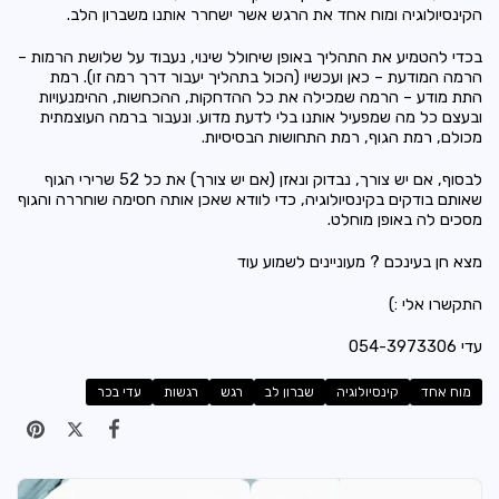
הקינסיולוגיה ומוח אחד את הרגש אשר ישחרר אותנו משברון הלב.
בכדי להטמיע את התהליך באופן שיחולל שינוי, נעבוד על שלושת הרמות –
הרמה המודעת – כאן ועכשיו (הכול בתהליך יעבור דרך רמה זו). רמת
התת מודע – הרמה שמכילה את כל ההדחקות, ההכחשות, ההימנעויות
ובעצם כל מה שמפעיל אותנו בלי לדעת מדוע. ונעבור ברמה העוצמתית
מכולם, רמת הגוף, רמת התחושות הבסיסיות.
לבסוף, אם יש צורך, נבדוק ונאזן (אם יש צורך) את כל 52 שרירי הגוף
שאותם בודקים בקינסיולוגיה, כדי לוודא שאכן אותה חסימה שוחררה והגוף
מסכים לה באופן מוחלט.
מצא חן בעינכם ? מעוניינים לשמוע עוד
התקשרו אלי :)
עדי 054-3973306
מוח אחד
קינסיולוגיה
שברון לב
רגש
רגשות
עדי בכר