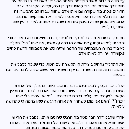
על חוויה מילדות מאוד מוקדמת שאחר ההורים (האם בד"כ) חייתה את
חייה דרך אחרים. זה יכול להיות דרך בן זוגה, ילדיה, הקריירה שלה,
ההורים שלה. מה שקורה עם אותו אדם שחווה שברון לב מתמשך, זה
שברמות הלא מודעות שלו הוא מנסה לשחזר את אותו קשר או מצב
שהסתיים מכיוון שהוא מאמין שזה מה שמגדיר אותו ובלעדי זה אין שום
משמעות לחייו.
התהליך
שמוח אחד
בשילוב
קינסיולוגיה
עושה בנושא זה הוא מאוד ייחודי
ומטרתו למצוא ולחזק את אותה הגדרה עצמאית, את אותו "אני" שהלך
לאיבוד בחוויה העוצמתית של הקשר שהיה ומציאת משמעות חדשה לחיים
שקשורה אך ורק לאותו אדם.
את התהליך נתחיל ביצירת קו תקשורת עם הגוף, כדי שנוכל לקבל את
התשובות הנכונות מהשריר.
בדיקת השריר
היא פשוט שפה, לדבר עם הגוף
בשפתו.
אח"כ ישר נקפוץ למים וניגע בדבר החשוב ביותר בתהליך של שחרור
משברון הלב. נקבל את הרגש אשר חוסם את האדם מלשחרר ולהמשיך
הלאה. לפעמים פה עולים דברים מדהימים – "מי אני אהיה בלי אותו
זיכרון"? "האם אני מוכן לשחרר את אותה הרגשה שאז גרמה לי לתחושה
עילאית?"
אחרי שהבנו דרך
הברומטר
מה הרגש שחוסם אותנו, נקבל את הרגש
אשר יוציא אותנו משברון הלב. ואז לאורך כל התהליך מצד אחד נשחרר
את הרגש החוסם
ונטמיע
דרך טכניקות שונות ומגוונות מתחום